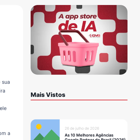
e sua
ira
Mais Vistos
ele
26 de julho de 2026
Com a
As 10 Melhores Agências
Google Partner do Brasil (2026)