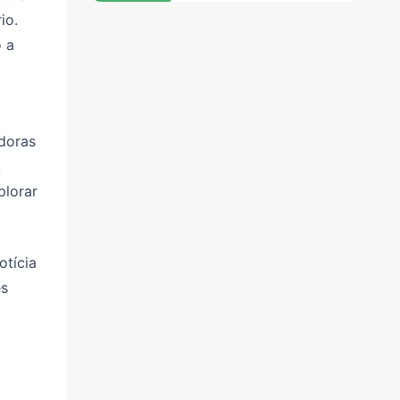
io.
 a
doras
A
plorar
otícia
es