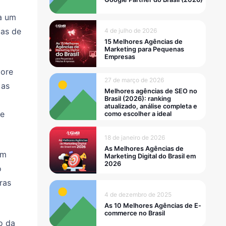
ia um
cas de
4 de julho de 2026
15 Melhores Agências de
Marketing para Pequenas
Empresas
tore
27 de março de 2026
 as
Melhores agências de SEO no
Brasil (2026): ranking
atualizado, análise completa e
 e
como escolher a ideal
18 de janeiro de 2026
As Melhores Agências de
om
Marketing Digital do Brasil em
2026
o
ras
4 de dezembro de 2025
As 10 Melhores Agências de E-
commerce no Brasil
o da