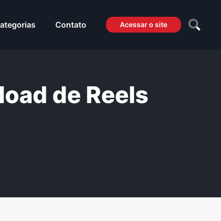
ategorias
Contato
Acessar o site
load de Reels