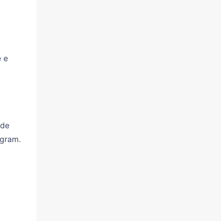
e e
 de
agram.