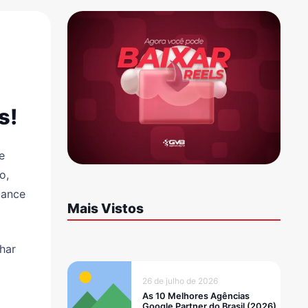
s!
e
o,
cance
Mais Vistos
har
26 de julho de 2026
As 10 Melhores Agências
Google Partner do Brasil (2026)