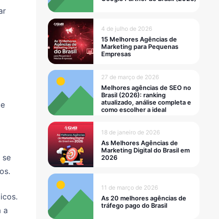
ar
4 de julho de 2026
15 Melhores Agências de
Marketing para Pequenas
Empresas
27 de março de 2026
Melhores agências de SEO no
Brasil (2026): ranking
atualizado, análise completa e
le
como escolher a ideal
18 de janeiro de 2026
As Melhores Agências de
Marketing Digital do Brasil em
 se
2026
os.
11 de março de 2026
icos.
As 20 melhores agências de
tráfego pago do Brasil
á a