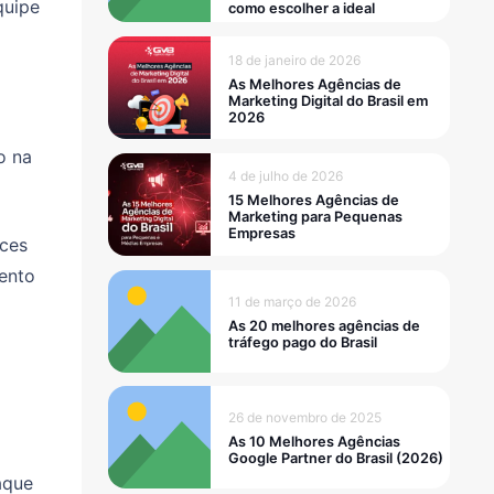
quipe
como escolher a ideal
18 de janeiro de 2026
As Melhores Agências de
Marketing Digital do Brasil em
2026
o na
4 de julho de 2026
15 Melhores Agências de
Marketing para Pequenas
Empresas
ices
ento
11 de março de 2026
As 20 melhores agências de
tráfego pago do Brasil
26 de novembro de 2025
As 10 Melhores Agências
Google Partner do Brasil (2026)
aque