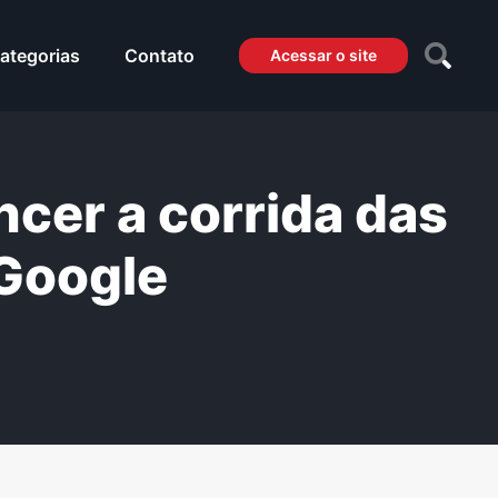
ategorias
Contato
Acessar o site
ncer a corrida das
 Google