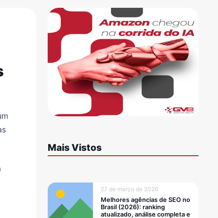
s
 um
as
Mais Vistos
a
27 de março de 2026
Melhores agências de SEO no
Brasil (2026): ranking
atualizado, análise completa e