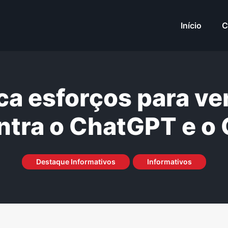
Início
C
a esforços para ve
ntra o ChatGPT e o
Destaque Informativos
Informativos