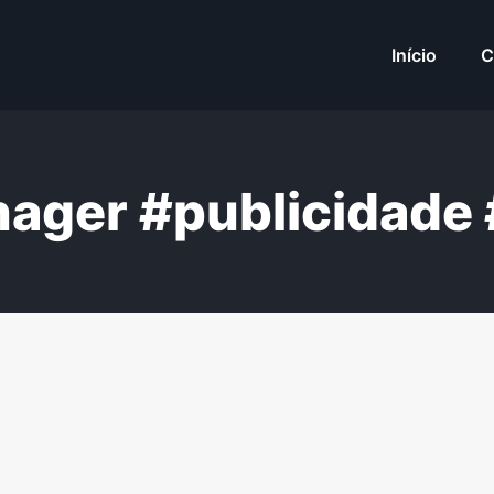
Início
C
ger #publicidade 