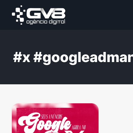
#x #googleadmana