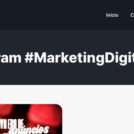
Início
C
ram #MarketingDigi