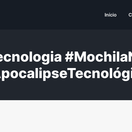
Início
C
ecnologia #Mochila
pocalipseTecnológ