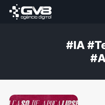
#IA #T
#A