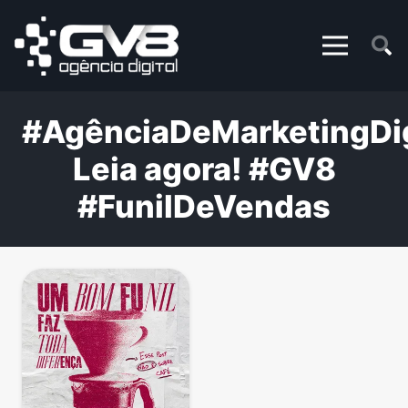
#AgênciaDeMarketingDig
Leia agora! #GV8
#FunilDeVendas